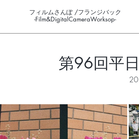
フィルムさんぽ /フランジバック
-Film&DigitalCameraWorksop-
第96回平
20