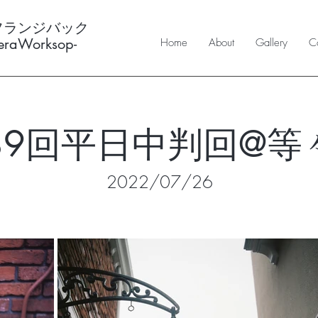
フランジバック
meraWorksop-
Home
About
Gallery
Co
89回平日中判回@等
2022/07/26