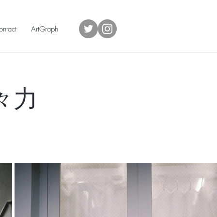
ntact
ArtGraph
々力