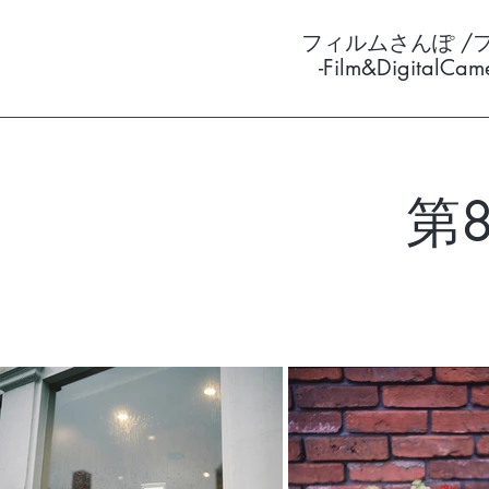
フィルムさんぽ /
-Film&DigitalCa
第