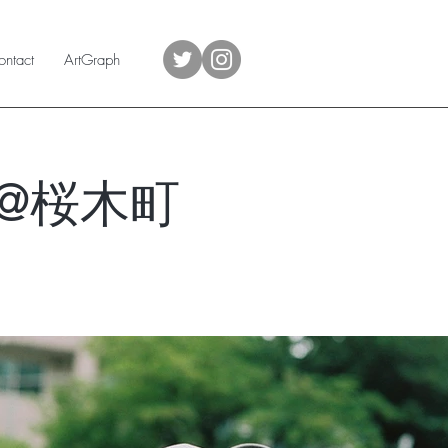
ntact
ArtGraph
@桜木町