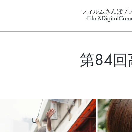
フィルムさんぽ /
-Film&DigitalCa
第84