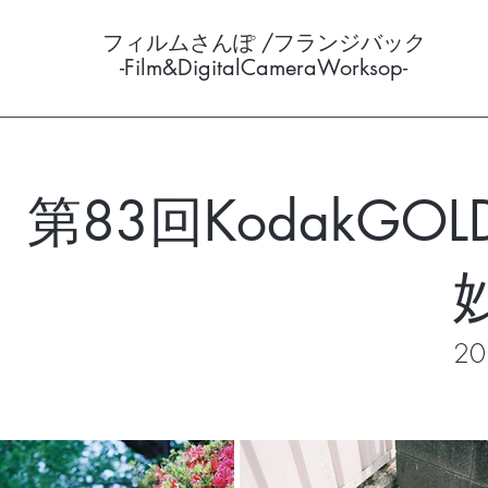
フィルムさんぽ /フランジバック
-Film&DigitalCameraWorksop-
第83回KodakG
20