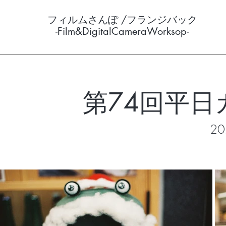
フィルムさんぽ /フランジバック
-Film&DigitalCameraWorksop-
第74回平日
20