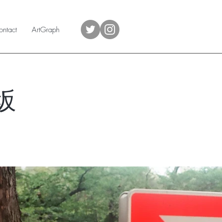
ntact
ArtGraph
坂