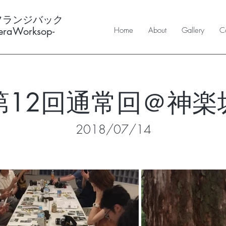
フランジバック
meraWorksop-
Home
About
Gallery
Co
第12回通常回＠神楽
​​2018/07/14