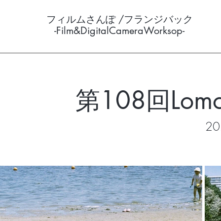
フィルムさんぽ /フランジバック
-Film&DigitalCameraWorksop-
第108回Lom
20