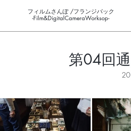
フィルムさんぽ /フランジバック
-Film&DigitalCameraWorksop-
第04回
​​