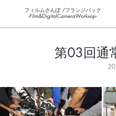
フィルムさんぽ /フランジバック
-Film&DigitalCameraWorksop-
第03回通
20