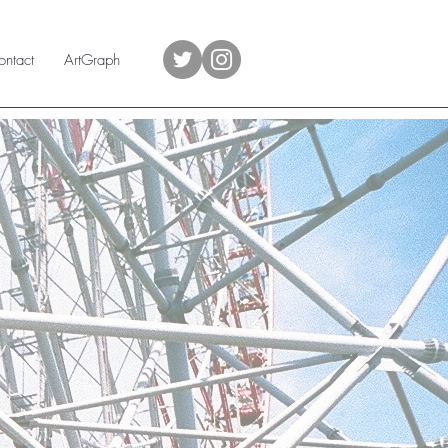
ntact
ArtGraph