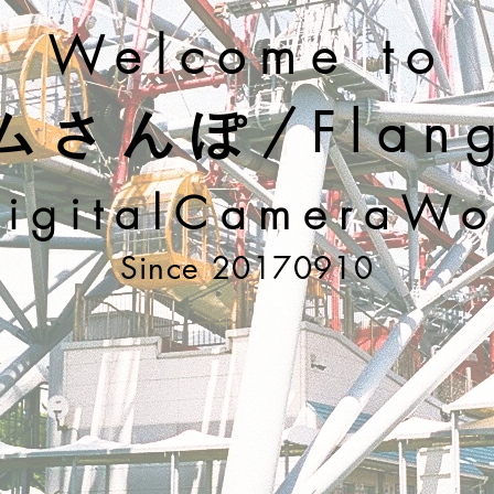
Welcome to
さんぽ/Flang
DigitalCameraWo
Since 20170910