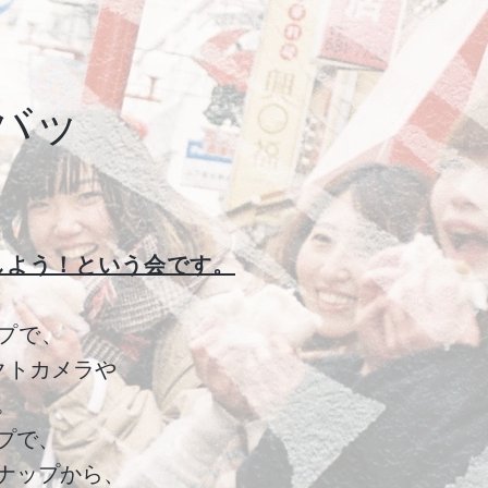
バッ
しよう！という会です。
プで、
クトカメラや
。
プで、
ナップから、