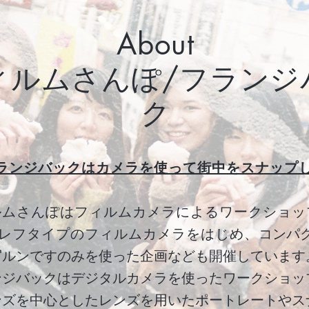
About
ィルムさんぽ/フランジ
ク
ランジバックはカメラを使って街中をスナップ
ルムさんぽはフィルムカメラによるワークショッ
レフタイプのフィルムカメラをはじめ、
コンパ
写ルンですのみを使った企画なども開催しています
ンジバックはデジタルカメラを使ったワークショッ
ンズを中心としたレンズを用いたポートレートやス