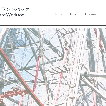
フランジバック
meraWorksop-
Home
About
Gallery
Co