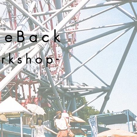
eBack
rkshop-