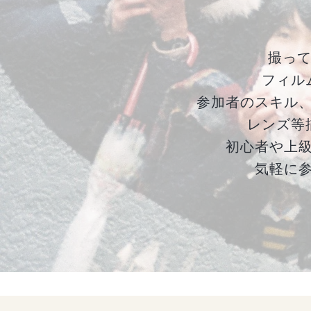
撮って
フィル
参加者のスキル
レンズ等
初心者や上
気軽に