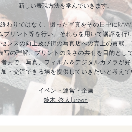
新しい表現方法を学んでいきます。
終わりではなく、撮った写真をその日中にRAW
ムプリント等を
行い、
それらを用いて講評を行
、
センスの向上及び街の写真店への売上の貢献、
描写の理解、プリントの良さの共有を目的とし
級者まで、写真、フィルム＆デジタルカメラが好
参加・交流できる場を
提供していきたいと考えて
イベント運営・企画
​鈴木 啓太|urban